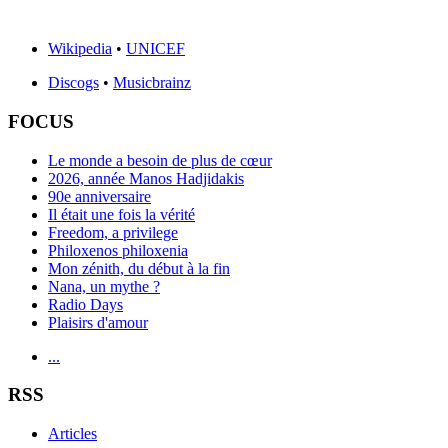
Wikipedia
•
UNICEF
Discogs
•
Musicbrainz
FOCUS
Le monde a besoin de plus de cœur
2026, année Manos Hadjidakis
90e anniversaire
Il était une fois la vérité
Freedom, a privilege
Philoxenos philoxenia
Mon zénith, du début à la fin
Nana, un mythe ?
Radio Days
Plaisirs d'amour
...
RSS
Articles