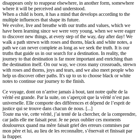
disappears only to reappear elsewhere, in another form, somewhere
where it will be perceived and understood.
When a child is born, it has a mind that develops according to the
multiple influences that shape its future.
We evolve, live and breathe with our truths and values, which we
have been learning since we were very young, when we were eager
to discover new things, at every step of the way, day after day! We
walk a path strewn with roses and thorns, black and white notes, a
path we can never complete as long as we seek the truth. It is our
truths that guide us in our search for a destination. In reality, the
journey to that destination is far more important and enriching than
the destination itself. On our way, we cross many crossroads, strewn
with roses and thorns, joys and tears, and we also meet people who
help us discover other paths. It's up to us to choose black or white
notes to continue our journey to the finish.
Ce voyage, dont on n’arrive jamais à bout, tant notre quête de la
vérité est grande. Par la suite, on s’aperçoit que la vérité n’est pas
universelle. Elle comporte des différences et dépend de l’esprit de
justice qui se trouve dans chacun de nous. [...]
Toute ma vie, cette vérité, j’ai tenté de la chercher, de la comprendre,
car jadis elle me faisait peur. Je ne peux oublier ces moments
douloureux quand ma mère faisait grief des erreurs commises par
mon père et lui, au lieu de les reconnaître, s’énervait et finissait par
la frapper.