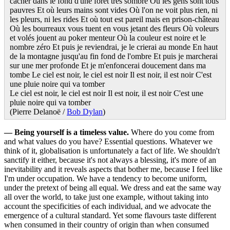
cacher dans le fond d'une forêt très sombre Où les gens sont tous
pauvres Et où leurs mains sont vides Où l'on ne voit plus rien, ni
les pleurs, ni les rides Et où tout est pareil mais en prison-château
Où les bourreaux vous tuent en vous jetant des fleurs Où voleurs
et volés jouent au poker menteur Où la couleur est noire et le
nombre zéro Et puis je reviendrai, je le crierai au monde En haut
de la montagne jusqu'au fin fond de l'ombre Et puis je marcherai
sur une mer profonde Et je m'enfoncerai doucement dans ma
tombe Le ciel est noir, le ciel est noir Il est noir, il est noir C'est
une pluie noire qui va tomber
Le ciel est noir, le ciel est noir Il est noir, il est noir C'est une
pluie noire qui va tomber
(Pierre Delanoë /
Bob Dylan
)
—
Being yourself is a timeless value.
Where do you come from
and what values do you have? Essential questions. Whatever we
think of it, globalisation is unfortunately a fact of life. We shouldn't
sanctify it either, because it's not always a blessing, it's more of an
inevitability and it reveals aspects that bother me, because I feel like
I'm under occupation. We have a tendency to become uniform,
under the pretext of being all equal. We dress and eat the same way
all over the world, to take just one example, without taking into
account the specificities of each individual, and we advocate the
emergence of a cultural standard. Yet some flavours taste different
when consumed in their country of origin than when consumed