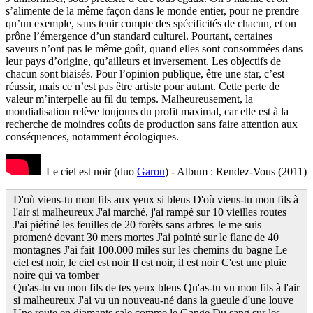
s’alimente de la même façon dans le monde entier, pour ne prendre
qu’un exemple, sans tenir compte des spécificités de chacun, et on
prône l’émergence d’un standard culturel. Pourtant, certaines
saveurs n’ont pas le même goût, quand elles sont consommées dans
leur pays d’origine, qu’ailleurs et inversement. Les objectifs de
chacun sont biaisés. Pour l’opinion publique, être une star, c’est
réussir, mais ce n’est pas être artiste pour autant. Cette perte de
valeur m’interpelle au fil du temps. Malheureusement, la
mondialisation relève toujours du profit maximal, car elle est à la
recherche de moindres coûts de production sans faire attention aux
conséquences, notamment écologiques.
Le ciel est noir (duo
Garou
) - Album : Rendez-Vous (2011)
D'où viens-tu mon fils aux yeux si bleus D'où viens-tu mon fils à
l'air si malheureux J'ai marché, j'ai rampé sur 10 vieilles routes
J'ai piétiné les feuilles de 20 forêts sans arbres Je me suis
promené devant 30 mers mortes J'ai pointé sur le flanc de 40
montagnes J'ai fait 100.000 miles sur les chemins du bagne Le
ciel est noir, le ciel est noir Il est noir, il est noir C'est une pluie
noire qui va tomber
Qu'as-tu vu mon fils de tes yeux bleus Qu'as-tu vu mon fils à l'air
si malheureux J'ai vu un nouveau-né dans la gueule d'une louve
Une route en diamants sale comme le Gange Du sang sur les