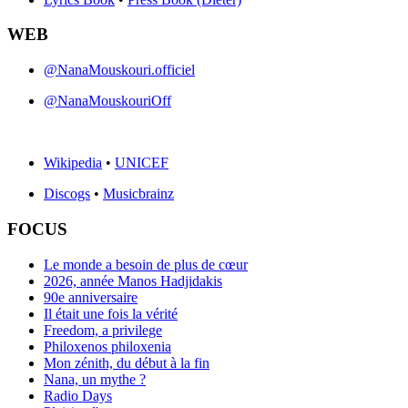
WEB
@NanaMouskouri.officiel
@NanaMouskouriOff
Wikipedia
•
UNICEF
Discogs
•
Musicbrainz
FOCUS
Le monde a besoin de plus de cœur
2026, année Manos Hadjidakis
90e anniversaire
Il était une fois la vérité
Freedom, a privilege
Philoxenos philoxenia
Mon zénith, du début à la fin
Nana, un mythe ?
Radio Days