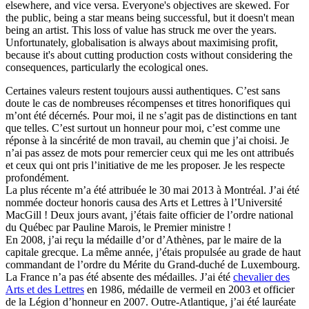
elsewhere, and vice versa. Everyone's objectives are skewed. For
the public, being a star means being successful, but it doesn't mean
being an artist. This loss of value has struck me over the years.
Unfortunately, globalisation is always about maximising profit,
because it's about cutting production costs without considering the
consequences, particularly the ecological ones.
Certaines valeurs restent toujours aussi authentiques. C’est sans
doute le cas de nombreuses récompenses et titres honorifiques qui
m’ont été décernés. Pour moi, il ne s’agit pas de distinctions en tant
que telles. C’est surtout un honneur pour moi, c’est comme une
réponse à la sincérité de mon travail, au chemin que j’ai choisi. Je
n’ai pas assez de mots pour remercier ceux qui me les ont attribués
et ceux qui ont pris l’initiative de me les proposer. Je les respecte
profondément.
La plus récente m’a été attribuée le 30 mai 2013 à Montréal. J’ai été
nommée docteur honoris causa des Arts et Lettres à l’Université
MacGill ! Deux jours avant, j’étais faite officier de l’ordre national
du Québec par Pauline Marois, le Premier ministre !
En 2008, j’ai reçu la médaille d’or d’Athènes, par le maire de la
capitale grecque. La même année, j’étais propulsée au grade de haut
commandant de l’ordre du Mérite du Grand-duché de Luxembourg.
La France n’a pas été absente des médailles. J’ai été
chevalier des
Arts et des Lettres
en 1986, médaille de vermeil en 2003 et officier
de la Légion d’honneur en 2007. Outre-Atlantique, j’ai été lauréate