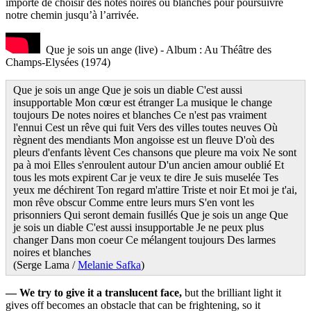
importe de choisir des notes noires ou blanches pour poursuivre
notre chemin jusqu’à l’arrivée.
Que je sois un ange (live) - Album : Au Théâtre des
Champs-Elysées (1974)
Que je sois un ange Que je sois un diable C'est aussi
insupportable Mon cœur est étranger La musique le change
toujours De notes noires et blanches Ce n'est pas vraiment
l'ennui Cest un rêve qui fuit Vers des villes toutes neuves Où
règnent des mendiants Mon angoisse est un fleuve D'où des
pleurs d'enfants lèvent Ces chansons que pleure ma voix Ne sont
pa à moi Elles s'enroulent autour D'un ancien amour oublié Et
tous les mots expirent Car je veux te dire Je suis muselée Tes
yeux me déchirent Ton regard m'attire Triste et noir Et moi je t'ai,
mon rêve obscur Comme entre leurs murs S'en vont les
prisonniers Qui seront demain fusillés Que je sois un ange Que
je sois un diable C'est aussi insupportable Je ne peux plus
changer Dans mon coeur Ce mélangent toujours Des larmes
noires et blanches
(Serge Lama /
Melanie Safka
)
—
We try to give it a translucent face,
but the brilliant light it
gives off becomes an obstacle that can be frightening, so it