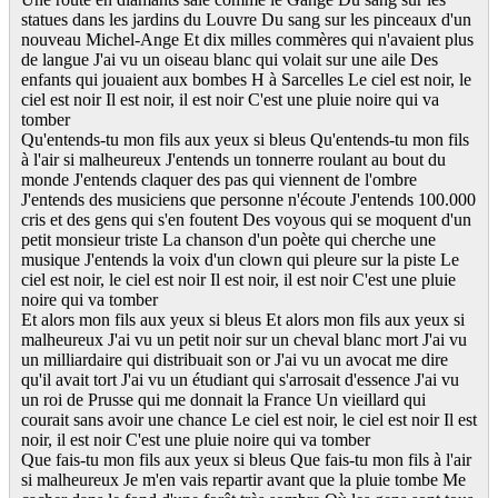
statues dans les jardins du Louvre Du sang sur les pinceaux d'un
nouveau Michel-Ange Et dix milles commères qui n'avaient plus
de langue J'ai vu un oiseau blanc qui volait sur une aile Des
enfants qui jouaient aux bombes H à Sarcelles Le ciel est noir, le
ciel est noir Il est noir, il est noir C'est une pluie noire qui va
tomber
Qu'entends-tu mon fils aux yeux si bleus Qu'entends-tu mon fils
à l'air si malheureux J'entends un tonnerre roulant au bout du
monde J'entends claquer des pas qui viennent de l'ombre
J'entends des musiciens que personne n'écoute J'entends 100.000
cris et des gens qui s'en foutent Des voyous qui se moquent d'un
petit monsieur triste La chanson d'un poète qui cherche une
musique J'entends la voix d'un clown qui pleure sur la piste Le
ciel est noir, le ciel est noir Il est noir, il est noir C'est une pluie
noire qui va tomber
Et alors mon fils aux yeux si bleus Et alors mon fils aux yeux si
malheureux J'ai vu un petit noir sur un cheval blanc mort J'ai vu
un milliardaire qui distribuait son or J'ai vu un avocat me dire
qu'il avait tort J'ai vu un étudiant qui s'arrosait d'essence J'ai vu
un roi de Prusse qui me donnait la France Un vieillard qui
courait sans avoir une chance Le ciel est noir, le ciel est noir Il est
noir, il est noir C'est une pluie noire qui va tomber
Que fais-tu mon fils aux yeux si bleus Que fais-tu mon fils à l'air
si malheureux Je m'en vais repartir avant que la pluie tombe Me