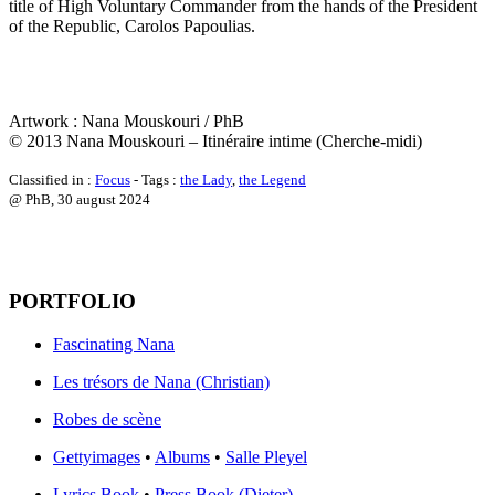
title of High Voluntary Commander from the hands of the President
of the Republic, Carolos Papoulias.
Artwork : Nana Mouskouri / PhB
© 2013 Nana Mouskouri – Itinéraire intime (Cherche-midi)
Classified in :
Focus
- Tags :
the Lady
,
the Legend
@ PhB,
30 august 2024
PORTFOLIO
Fascinating Nana
Les trésors de Nana (Christian)
Robes de scène
Gettyimages
•
Albums
•
Salle Pleyel
Lyrics Book
•
Press Book (Dieter)