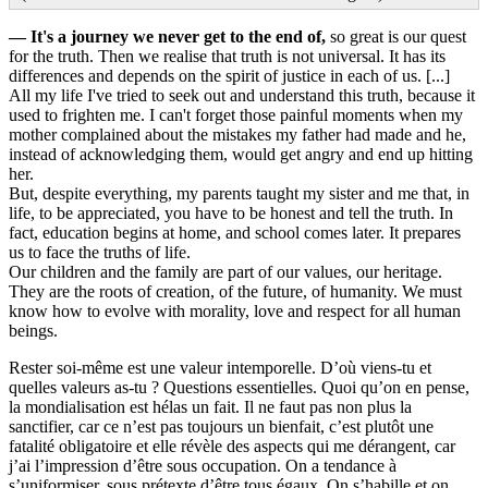
—
It's a journey we never get to the end of,
so great is our quest
for the truth. Then we realise that truth is not universal. It has its
differences and depends on the spirit of justice in each of us. [...]
All my life I've tried to seek out and understand this truth, because it
used to frighten me. I can't forget those painful moments when my
mother complained about the mistakes my father had made and he,
instead of acknowledging them, would get angry and end up hitting
her.
But, despite everything, my parents taught my sister and me that, in
life, to be appreciated, you have to be honest and tell the truth. In
fact, education begins at home, and school comes later. It prepares
us to face the truths of life.
Our children and the family are part of our values, our heritage.
They are the roots of creation, of the future, of humanity. We must
know how to evolve with morality, love and respect for all human
beings.
Rester soi-même est une valeur intemporelle. D’où viens-tu et
quelles valeurs as-tu ? Questions essentielles. Quoi qu’on en pense,
la mondialisation est hélas un fait. Il ne faut pas non plus la
sanctifier, car ce n’est pas toujours un bienfait, c’est plutôt une
fatalité obligatoire et elle révèle des aspects qui me dérangent, car
j’ai l’impression d’être sous occupation. On a tendance à
s’uniformiser, sous prétexte d’être tous égaux. On s’habille et on