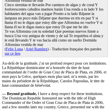
Alfonsina vestida de mar
Cinco sirenitas te llevarán Por caminos de algas y de coral Y
fosforescentes caballos marinos harán Una ronda a tu lado Y los
habitantes del agua van a jugar Pronto a tu lado Bájame la
lampara un poco más Déjame que duerma en tris en paz Y si
llama él no le digas que estoy dile que Alfonsina no vuelve Y si
llama él no le digas nunca que estoy Di que me he ido
Te vas Alfonsina con tu soledad Que poemas nuevos fuiste a
busca Una voz antigua de viento y de sal Te requiebra el alma y
te está llevando Y te vas hacia allá como un sueño Dormida
Alfonsina vestida de mar
(
Felix Luna
/
Ariel Ramírez
) - Traduction française des paroles
sur ce lien
Au-delà de la gratitude, j’ai un profond respect pour ces institutions.
La République dominicaine m’a honorée du titre de haut
commandant de l’ordre de Gran Cruz de Placa de Plata, en 2006, et
mon pays la Grèce, quelques mois plus tard, m’a remis, par les
mains du président de la République, Carolos Papoulias, le titre de
haut commandant de bénévolat.
—
Beyond gratitude,
I have a deep respect for these institutions.
The Dominican Republic honoured me with the title of High
Commander of the Order of Gran Cruz de Placa de Plata in 2006,
and a few months later my country, Greece, presented me with the