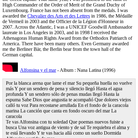
High Commander of the Order of Merit of the Grand Duchy of
Luxembourg. France has not been absent from the medals. I was
awarded the
Chevalier des Arts et des Lettres
in 1986, the Médaille
de Vermeil in 2003 and the Officier de la Légion d'Honneur in
2007. Across the Atlantic, I was a UNICEF Goodwill Ambassador
laureate in Los Angeles in 2003, and in 1998 I received the
Athenagoras Human Rights Award from the Orthodox Patriarch of
America. There have been many others. Even Germany awarded
me the Berliner Bär, the Berlin bear from the town hall of the
German capital.
Alfonsina y el mar
- Album : Nana Latina (1996)
Por la blanca arena que lame el mar Su pequeña huella no vuelve
más Y por un sendero de pena y silencio llegó Hasta el agua
profunda Y un sendero sólo de penas mudas llegó Hasta la
espuma Sabe Dios que angustia te acompañó Que dolores viejos
calló tu voz Para recostarse arrullada En el fondo de la caracola
marina La canción que canta en fondo oscuro del mar La
caracola
Te vas Alfonsina con tu soledad Que poemas nuevos fuiste a
busca Una voz antigua de viento y de sal Te requiebra el alma y
te está llevando Y te vas hacia allá como un sueño Dormida