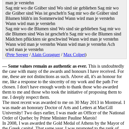
man je verstehn
Sag mir wo die Gräber sind Wo sind sie geblieben Sag mir wo
die Gräber sind Was ist gescheh'n Sag mir wo die Gräber sind
Blumen blüh'n im Sommerwind Wann wird man je verstehn
Wann wird man je verstehn
Sag mir wo die Blumen sind Wo sind sie geblieben Sag mir wo
die Blumen sind Was ist gescheh'n Sag mir wo die Blumen sind
Mädchen pflückten sie geschwind Wann wird man je verstehn
Wann wird man je verstehn Wann wird man je verstehn Ach
wird man je verstehn
(
Pete Seeger
/
Alain Goraguer
/
Max Colpet
)
—
Some values remain as authentic as ever.
This is undoubtedly
the case with many of the awards and honours I have received. For
me, these are not distinctions as such. Above all, it's an honour for
me, like a response to the sincerity of my work and the path I've
chosen. I don't have enough words to thank those who awarded
them to me and those who took the initiative of proposing them to
me. I deeply respect them.
The most recent was awarded to me on 30 May 2013 in Montreal. I
was made an honorary Doctor of Arts and Letters at MacGill
University! Two days earlier, I was made an Officer of the National
Order of Quebec by Prime Minister Pauline Marois!
In 2008, I was awarded the Gold Medal of Athens by the Mayor of
the Greek capital. That same year, I was promoted to the rank of