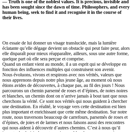
—
Truth is one of the noblest values. It is precious, invisible and
has been sought since the dawn of time. Philosophers, and every
human being, seek to find it and recognise it in the course of
their lives.
On essaie de lui donner un visage translucide, mais la lumière
éclatante qu’elle dégage devient un obstacle qui peut faire peur, alors
elle disparaît pour mieux réapparaître, ailleurs, sous une autre forme,
quelque part où elle sera perçue et comprise.
Quand un enfant vient au monde, il a un esprit qui se développe en
fonction des influences multiples qui construisent son avenir.
Nous évoluons, vivons et respirons avec nos vérités, valeurs que
nous apprenons depuis notre plus jeune âge, au moment où nous
étions avides de découvertes, à chaque pas, au fil des jours ! Nous
parcourons un chemin parsemé de roses et d’épines, de notes noires
et blanches, un chemin dont on n’arrive jamais à bout tant que nous
cherchons la vérité. Ce sont nos vérités qui nous guident à chercher
une destination. En réalité, le voyage vers cette destination est bien
plus important et enrichissant que cette même destination. Sur notre
route, nous traversons beaucoup de carrefours, parsemés de roses et
d’épines, de joies et de larmes et nous faisons aussi des rencontres
qui nous aident à découvrir d’autres chemins. C’est à nous qu’il