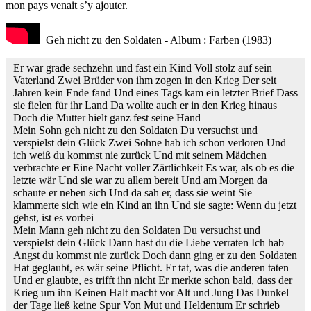
mon pays venait s’y ajouter.
Geh nicht zu den Soldaten - Album : Farben (1983)
Er war grade sechzehn und fast ein Kind Voll stolz auf sein
Vaterland Zwei Brüder von ihm zogen in den Krieg Der seit
Jahren kein Ende fand Und eines Tags kam ein letzter Brief Dass
sie fielen für ihr Land Da wollte auch er in den Krieg hinaus
Doch die Mutter hielt ganz fest seine Hand
Mein Sohn geh nicht zu den Soldaten Du versuchst und
verspielst dein Glück Zwei Söhne hab ich schon verloren Und
ich weiß du kommst nie zurück Und mit seinem Mädchen
verbrachte er Eine Nacht voller Zärtlichkeit Es war, als ob es die
letzte wär Und sie war zu allem bereit Und am Morgen da
schaute er neben sich Und da sah er, dass sie weint Sie
klammerte sich wie ein Kind an ihn Und sie sagte: Wenn du jetzt
gehst, ist es vorbei
Mein Mann geh nicht zu den Soldaten Du versuchst und
verspielst dein Glück Dann hast du die Liebe verraten Ich hab
Angst du kommst nie zurück Doch dann ging er zu den Soldaten
Hat geglaubt, es wär seine Pflicht. Er tat, was die anderen taten
Und er glaubte, es trifft ihn nicht Er merkte schon bald, dass der
Krieg um ihn Keinen Halt macht vor Alt und Jung Das Dunkel
der Tage ließ keine Spur Von Mut und Heldentum Er schrieb