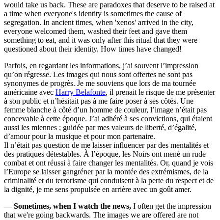
would take us back. These are paradoxes that deserve to be raised at
a time when everyone's identity is sometimes the cause of
segregation. In ancient times, when 'xenos' arrived in the city,
everyone welcomed them, washed their feet and gave them
something to eat, and it was only after this ritual that they were
questioned about their identity. How times have changed!
Parfois, en regardant les informations, j’ai souvent l’impression
qu’on régresse. Les images qui nous sont offertes ne sont pas
synonymes de progrès. Je me souviens que lors de ma tournée
américaine avec
Harry Belafonte
, il prenait le risque de me présenter
à son public et n’hésitait pas à me faire poser à ses côtés. Une
femme blanche à côté d’un homme de couleur, l’image n’était pas
concevable à cette époque. J’ai adhéré à ses convictions, qui étaient
aussi les miennes ; guidée par mes valeurs de liberté, d’égalité,
d’amour pour la musique et pour mon partenaire.
Il n’était pas question de me laisser influencer par des mentalités et
des pratiques détestables. À l’époque, les Noirs ont mené un rude
combat et ont réussi à faire changer les mentalités. Or, quand je vois
l’Europe se laisser gangréner par la montée des extrémismes, de la
criminalité et du terrorisme qui conduisent à la perte du respect et de
la dignité, je me sens propulsée en arrière avec un goût amer.
— Sometimes, when I watch the news,
I often get the impression
that we're going backwards. The images we are offered are not