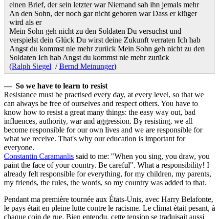
einen Brief, der sein letzter war Niemand sah ihn jemals mehr
An den Sohn, der noch gar nicht geboren war Dass er klüger
wird als er
Mein Sohn geh nicht zu den Soldaten Du versuchst und
verspielst dein Glück Du wirst deine Zukunft verraten Ich hab
Angst du kommst nie mehr zurück Mein Sohn geh nicht zu den
Soldaten Ich hab Angst du kommst nie mehr zurück
(
Ralph Siegel
/
Bernd Meinunger
)
— So we have to learn to resist
Resistance must be practised every day, at every level, so that we
can always be free of ourselves and respect others. You have to
know how to resist a great many things: the easy way out, bad
influences, authority, war and aggression. By resisting, we all
become responsible for our own lives and we are responsible for
what we receive. That's why our education is important for
everyone.
Constantin Caramanlis
said to me: "When you sing, you draw, you
paint the face of your country. Be careful". What a responsibility! I
already felt responsible for everything, for my children, my parents,
my friends, the rules, the words, so my country was added to that.
Pendant ma première tournée aux États-Unis, avec Harry Belafonte,
le pays était en pleine lutte contre le racisme. Le climat était pesant, à
chaque coin de rue. Bien entendu, cette tension se traduisait aussi