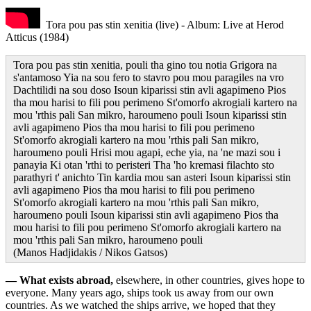
Tora pou pas stin xenitia (live) - Album: Live at Herod
Atticus (1984)
Tora pou pas stin xenitia, pouli tha gino tou notia Grigora na
s'antamoso Yia na sou fero to stavro pou mou paragiles na vro
Dachtilidi na sou doso Isoun kiparissi stin avli agapimeno Pios
tha mou harisi to fili pou perimeno St'omorfo akrogiali kartero na
mou 'rthis pali San mikro, haroumeno pouli Isoun kiparissi stin
avli agapimeno Pios tha mou harisi to fili pou perimeno
St'omorfo akrogiali kartero na mou 'rthis pali San mikro,
haroumeno pouli Hrisi mou agapi, eche yia, na 'ne mazi sou i
panayia Ki otan 'rthi to peristeri Tha 'ho kremasi filachto sto
parathyri t' anichto Tin kardia mou san asteri Isoun kiparissi stin
avli agapimeno Pios tha mou harisi to fili pou perimeno
St'omorfo akrogiali kartero na mou 'rthis pali San mikro,
haroumeno pouli Isoun kiparissi stin avli agapimeno Pios tha
mou harisi to fili pou perimeno St'omorfo akrogiali kartero na
mou 'rthis pali San mikro, haroumeno pouli
(Manos Hadjidakis / Nikos Gatsos)
— What exists abroad,
elsewhere, in other countries, gives hope to
everyone. Many years ago, ships took us away from our own
countries. As we watched the ships arrive, we hoped that they