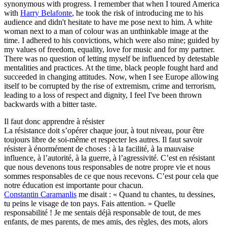
synonymous with progress. I remember that when I toured America
with
Harry Belafonte
, he took the risk of introducing me to his
audience and didn't hesitate to have me pose next to him. A white
woman next to a man of colour was an unthinkable image at the
time. I adhered to his convictions, which were also mine; guided by
my values of freedom, equality, love for music and for my partner.
There was no question of letting myself be influenced by detestable
mentalities and practices. At the time, black people fought hard and
succeeded in changing attitudes. Now, when I see Europe allowing
itself to be corrupted by the rise of extremism, crime and terrorism,
leading to a loss of respect and dignity, I feel I've been thrown
backwards with a bitter taste.
Il faut donc apprendre à résister
La résistance doit s’opérer chaque jour, à tout niveau, pour être
toujours libre de soi-même et respecter les autres. Il faut savoir
résister à énormément de choses : à la facilité, à la mauvaise
influence, à l’autorité, à la guerre, à l’agressivité. C’est en résistant
que nous devenons tous responsables de notre propre vie et nous
sommes responsables de ce que nous recevons. C’est pour cela que
notre éducation est importante pour chacun.
Constantin Caramanlis
me disait : « Quand tu chantes, tu dessines,
tu peins le visage de ton pays. Fais attention. » Quelle
responsabilité ! Je me sentais déjà responsable de tout, de mes
enfants, de mes parents, de mes amis, des règles, des mots, alors