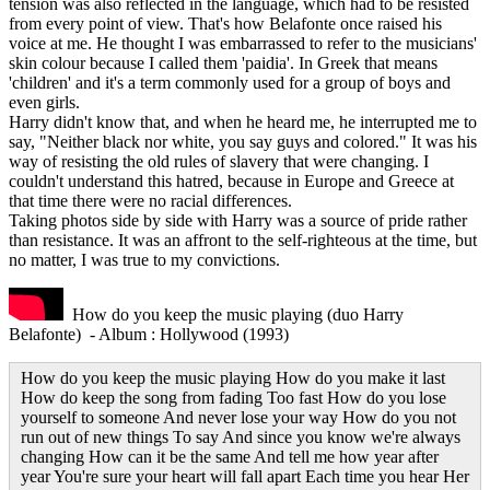
tension was also reflected in the language, which had to be resisted
from every point of view. That's how Belafonte once raised his
voice at me. He thought I was embarrassed to refer to the musicians'
skin colour because I called them 'paidia'. In Greek that means
'children' and it's a term commonly used for a group of boys and
even girls.
Harry didn't know that, and when he heard me, he interrupted me to
say, "Neither black nor white, you say guys and colored." It was his
way of resisting the old rules of slavery that were changing. I
couldn't understand this hatred, because in Europe and Greece at
that time there were no racial differences.
Taking photos side by side with Harry was a source of pride rather
than resistance. It was an affront to the self-righteous at the time, but
no matter, I was true to my convictions.
How do you keep the music playing (duo Harry
Belafonte) - Album : Hollywood (1993)
How do you keep the music playing How do you make it last
How do keep the song from fading Too fast How do you lose
yourself to someone And never lose your way How do you not
run out of new things To say And since you know we're always
changing How can it be the same And tell me how year after
year You're sure your heart will fall apart Each time you hear Her