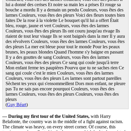
lui a donné des cerises Et noire sa main les a prises Et rouge sa
bouche a mordu Il y a demain un pendu Couleurs, vous êtes des
larmes Couleurs, vous êtes des pleurs Voici des fleurs toutes bien
faites De la rose à la violette Le bouquet qu'il lui a offert Était
bleu, rouge, jaune et vert Couleurs, vous êtes des larmes
Couleurs, vous êtes des pleurs Ils ont couru jusqu'au rivage Ils
riaient de tout leur visage Ils se sont baignés dans la mer Il y aura
des révolvers Couleurs, vous êtes des larmes Couleurs, vous êtes
des pleurs La mer est bleue pour tout le monde Pour les peaux
brunes, les peaux blondes Quand l'homme s'y baigne en passant
Il y a des gouttes de sang Couleurs, vous êtes des larmes
Couleurs, vous êtes des pleurs Ce sang qui coule jusqu'à terre
Mon enfant ferme tes paupières Pourvu que tu ne saches rien Ce
sang qui coule c'est le mien Couleurs, vous êtes des larmes
Couleurs, vous êtes des pleurs Les larmes sont partout pareilles
Sèchent tes yeux qui s'ensommeillent Dors mon enfant, ne pleure
pas Tu ne sais pas encore pourquoi Couleurs, vous êtes des
larmes Couleurs, vous êtes des pleurs Couleurs, vous êtes des
pleurs
(
Guy Béart
)
— During my first tour of the United States,
with Harry
Belafonte, the country was in the middle of a fight against racism.
The climate was heavy, on every street corner. Of course, this