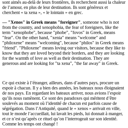
sont aimés au-delà de leurs frontières, ils recherchent aussi la chaleur
de l’amour, en plus de leur destination. Ils sont généreux et
cherchent « ta xena », « le lointain » en grec.
— "Xenos" in Greek means "foreigner"
, someone who is not
from the country, and xenophobia, the fear of foreigners, like the
term "xenophobe", because "phobe", "fovos" in Greek, means
"fear". On the other hand, "xenia" means "welcome" and
"philoxene" means "welcoming", because "philos" in Greek means
"friend". "Philoxene" means loving our visitors, because they like to
know that they are loved beyond their borders, and they are looking
for the warmth of love as well as their destination. They are
generous and are looking for "ta xena", "the far away" in Greek.
Ce qui existe à l’étranger, ailleurs, dans d’autres pays, procure un
espoir à chacun. Il y a bien des années, les bateaux nous éloignaient
de nos pays. En regardant les bateaux arriver, nous avions l’espoir
qu’ils nous ramènent. Ce sont des paradoxes qui méritent d’être
soulevés au moment où l’identité de chacun est parfois cause de
ségrégation. Dans l’Antiquité, quand le « xenos » arrivait en ville,
tout le monde l’accueillait, lui lavait les pieds, lui donnait à manger,
et ce n’est qu’après ce rituel qu’on l’interrogeait sur son identité.
Comme les temps ont changé !