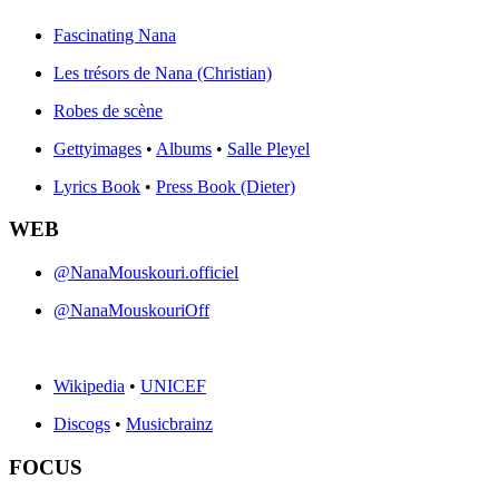
Fascinating Nana
Les trésors de Nana (Christian)
Robes de scène
Gettyimages
•
Albums
•
Salle Pleyel
Lyrics Book
•
Press Book (Dieter)
WEB
@NanaMouskouri.officiel
@NanaMouskouriOff
Wikipedia
•
UNICEF
Discogs
•
Musicbrainz
FOCUS