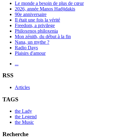
Le monde a besoin de plus de cœur
2026, année Manos Hadjidakis
90e anniversaire
Il était une fois la vérité
Freedom, a privilege
Philoxenos philoxenia
Mon zénith, du début à la fin
Nana, un mythe ?
Radio Days
Plaisirs d'amour
...
RSS
Articles
TAGS
the Lady
the Legend
the Music
Recherche