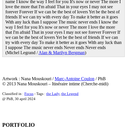
name I know the way I feel for you It's now or never The more I
love the more that I'm afraid That in your eyes I may not see
forever Forever If we can be the best of lovers Yet be the best of
friends If we can try with every day To make it better as it goes
With any luck than I suppose The music never ends I know the
way I feel for you It's now or never The more I love the more
that I'm afraid That in your eyes I may not see forever Forever If
we can be the best of lovers Yet be the best of friends If we can
try with every day To make it better as it goes With any luck than
I suppose The music never ends Never ends Never ends
(Michel Legrand /
Alan & Marilyn Bergman
)
Artwork : Nana Mouskouri /
Marc-Antoine Coulon
/ PhB
© 2013 Nana Mouskouri – Itinéraire intime (Cherche-midi)
Classified in :
Focus
- Tags :
the Lady
,
the Legend
@ PhB,
30 april 2024
PORTFOLIO