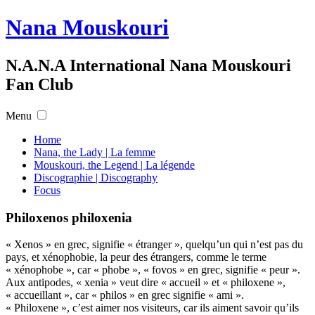
Nana Mouskouri
N.A.N.A International Nana Mouskouri
Fan Club
Menu
Home
Nana, the Lady | La femme
Mouskouri, the Legend | La légende
Discographie | Discography
Focus
Philoxenos philoxenia
« Xenos » en grec, signifie « étranger », quelqu’un qui n’est pas du
pays, et xénophobie, la peur des étrangers, comme le terme
« xénophobe », car « phobe », « fovos » en grec, signifie « peur ».
Aux antipodes, « xenia » veut dire « accueil » et « philoxene »,
« accueillant », car « philos » en grec signifie « ami ».
« Philoxene », c’est aimer nos visiteurs, car ils aiment savoir qu’ils