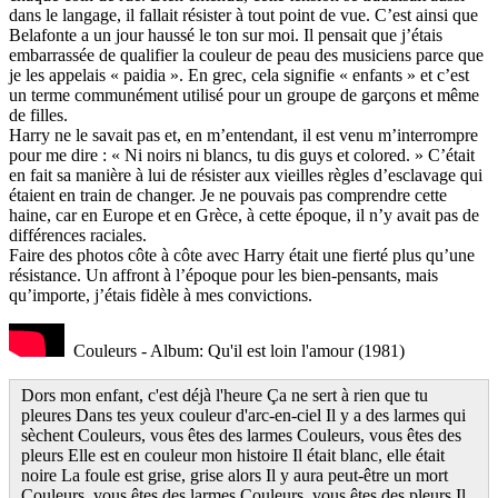
dans le langage, il fallait résister à tout point de vue. C’est ainsi que
Belafonte a un jour haussé le ton sur moi. Il pensait que j’étais
embarrassée de qualifier la couleur de peau des musiciens parce que
je les appelais « paidia ». En grec, cela signifie « enfants » et c’est
un terme communément utilisé pour un groupe de garçons et même
de filles.
Harry ne le savait pas et, en m’entendant, il est venu m’interrompre
pour me dire : « Ni noirs ni blancs, tu dis guys et colored. » C’était
en fait sa manière à lui de résister aux vieilles règles d’esclavage qui
étaient en train de changer. Je ne pouvais pas comprendre cette
haine, car en Europe et en Grèce, à cette époque, il n’y avait pas de
différences raciales.
Faire des photos côte à côte avec Harry était une fierté plus qu’une
résistance. Un affront à l’époque pour les bien-pensants, mais
qu’importe, j’étais fidèle à mes convictions.
Couleurs - Album: Qu'il est loin l'amour (1981)
Dors mon enfant, c'est déjà l'heure Ça ne sert à rien que tu
pleures Dans tes yeux couleur d'arc-en-ciel Il y a des larmes qui
sèchent Couleurs, vous êtes des larmes Couleurs, vous êtes des
pleurs Elle est en couleur mon histoire Il était blanc, elle était
noire La foule est grise, grise alors Il y aura peut-être un mort
Couleurs, vous êtes des larmes Couleurs, vous êtes des pleurs Il