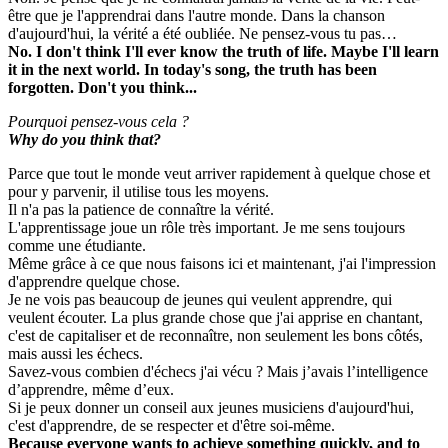
être que je l'apprendrai dans l'autre monde. Dans la chanson
d'aujourd'hui, la vérité a été oubliée. Ne pensez-vous tu pas…
No. I don't think I'll ever know the truth of life. Maybe I'll learn
it in the next world. In today's song, the truth has been
forgotten. Don't you think...
Pourquoi pensez-vous cela ?
Why do you think that?
Parce que tout le monde veut arriver rapidement à quelque chose et
pour y parvenir, il utilise tous les moyens.
Il n'a pas la patience de connaître la vérité.
L'apprentissage joue un rôle très important. Je me sens toujours
comme une étudiante.
Même grâce à ce que nous faisons ici et maintenant, j'ai l'impression
d'apprendre quelque chose.
Je ne vois pas beaucoup de jeunes qui veulent apprendre, qui
veulent écouter. La plus grande chose que j'ai apprise en chantant,
c'est de capitaliser et de reconnaître, non seulement les bons côtés,
mais aussi les échecs.
Savez-vous combien d'échecs j'ai vécu ? Mais j’avais l’intelligence
d’apprendre, même d’eux.
Si je peux donner un conseil aux jeunes musiciens d'aujourd'hui,
c'est d'apprendre, de se respecter et d'être soi-même.
Because everyone wants to achieve something quickly, and to