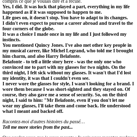
compris ce que je voulais dire et a reculé.
Yes, I did. It was luck that played a part, everything in my life
happened as if it was supposed to happen to me.
Life goes on, it doesn't stop. You have to adapt to its changes.
I didn't even expect to pursue a career abroad and travel to the
four corners of the globe.
It was a choice I made once in my life and I just followed my
instincts.
You mentioned Quincy Jones. I've also met other key people in
my musical career, like Michel Legrand, who told me I brought
him charm, and also Harry Belafonte.
Belafonte - to tell a little story here - was the only one who
convinced me to part with my glasses for two nights. On the
third night, I felt sick without my glasses. It wasn't that I'd lost
my identity, it was that I couldn't even see.
I never wore the glasses for style, I wasn't looking for a brand. I
wore them because I was short-sighted and they stayed on. Of
course, they also gave me a sense of security. So, on the third
night, I said to him: "Mr Belafonte, even if you don't let me
wear my glasses, I'll take them and come back. He understood
what I meant and backed off.
Racontez-moi d'autres histoires du passé…
Tell me more stories from the past...