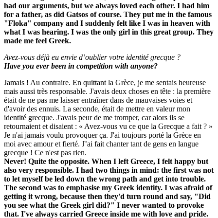
had our arguments, but we always loved each other. I had him
for a father, as did Gatsos of course. They put me in the famous
"Floka" company and I suddenly felt like I was in heaven with
what I was hearing. I was the only girl in this great group. They
made me feel Greek.
Avez-vous déjà eu envie d’oublier votre identité grecque ?
Have you ever been in competition with anyone?
Jamais ! Au contraire. En quittant la Grèce, je me sentais heureuse
mais aussi très responsable. J'avais deux choses en tête : la première
était de ne pas me laisser entraîner dans de mauvaises voies et
d'avoir des ennuis. La seconde, était de mettre en valeur mon
identité grecque. J'avais peur de me tromper, car alors ils se
retournaient et disaient : « Avez-vous vu ce que la Grecque a fait ? »
Je n'ai jamais voulu provoquer ça. J'ai toujours porté la Grèce en
moi avec amour et fierté. J’ai fait chanter tant de gens en langue
grecque ! Ce n'est pas rien.
Never! Quite the opposite. When I left Greece, I felt happy but
also very responsible. I had two things in mind: the first was not
to let myself be led down the wrong path and get into trouble.
The second was to emphasise my Greek identity. I was afraid of
getting it wrong, because then they'd turn round and say, "Did
you see what the Greek girl did?" I never wanted to provoke
that. I've always carried Greece inside me with love and pride.