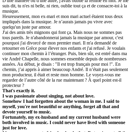
D'une manière ou d'une autre, j'avais oublié la femme en moi. Je me
suis dit, tu n'es ni belle, ni rien, oublie tout ça et de consacre-toi à la
musique.
Heureusement, mon ex-mari et mon mari actuel étaient tous deux
impliqués dans la musique. Je n’aurais jamais pu vivre avec
quelqu'un juste par amour.
J'ai des amis très mignons qui font ça. Mais nous ne sommes pas
tous pareils. Je n'abandonnerai jamais la musique par amour, c'est
pourquoi j'ai divorcé de mon premier mari. Il m'a demandé de
retourner en Grèce pour élever nos enfants et j'ai refusé. Je voulais
continuer mon chemin à l’étranger. Puis, bien sûr, est entré dans ma
vie André Chapelle, nous sommes ensemble depuis de nombreuses
années. Au début, je disais : "Il est trop français pour moi !". En
chemin, j’ai appris à aimer beaucoup André. Il n’était pas seulement
mon producteur, il était et reste mon homme. Le voyez-vous me
regarder de l’autre côté de la rue maintenant ? À quel point est-il
protecteur ?
That's exactly it.
I was passionate about singing, not about love.
Somehow I had forgotten about the woman in me. I said to
myself, you're not beautiful or anything, forget all that and
devote yourself to music.
Fortunately, my ex-husband and my current husband were
both involved in music. I could never have lived with someone
just for love.