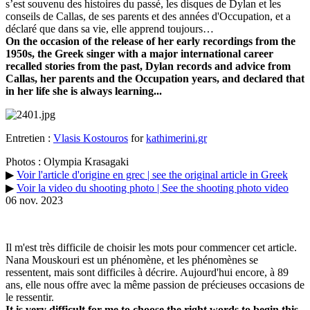
s’est souvenu des histoires du passé, les disques de Dylan et les
conseils de Callas, de ses parents et des années d'Occupation, et a
déclaré que dans sa vie, elle apprend toujours…
On the occasion of the release of her early recordings from the
1950s, the Greek singer with a major international career
recalled stories from the past, Dylan records and advice from
Callas, her parents and the Occupation years, and declared that
in her life she is always learning...
Entretien :
Vlasis Kostouros
for
kathimerini.gr
Photos : Olympia Krasagaki
▶
Voir l'article d'origine en grec | see the original article in Greek
▶
Voir la video du shooting photo | See the shooting photo video
06 nov. 2023
Il m'est très difficile de choisir les mots pour commencer cet article.
Nana Mouskouri est un phénomène, et les phénomènes se
ressentent, mais sont difficiles à décrire. Aujourd'hui encore, à 89
ans, elle nous offre avec la même passion de précieuses occasions de
le ressentir.
It is very difficult for me to choose the right words to begin this