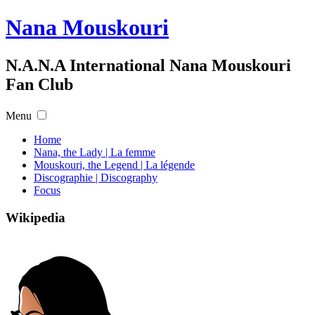
Nana Mouskouri
N.A.N.A International Nana Mouskouri
Fan Club
Menu
Home
Nana, the Lady | La femme
Mouskouri, the Legend | La légende
Discographie | Discography
Focus
Wikipedia