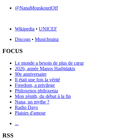
@NanaMouskouriOff
Wikipedia
•
UNICEF
Discogs
•
Musicbrainz
FOCUS
Le monde a besoin de plus de cœur
2026, année Manos Hadjidakis
90e anniversaire
Il était une fois la vérité
Freedom, a privilege
Philoxenos philoxenia
Mon zénith, du début à la fin
Nana, un mythe ?
Radio Days
Plaisirs d'amour
...
RSS