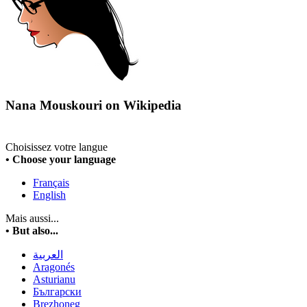
Nana Mouskouri on Wikipedia
Choisissez votre langue
• Choose your language
Français
English
Mais aussi...
• But also...
العربية
Aragonés
Asturianu
Български
Brezhoneg