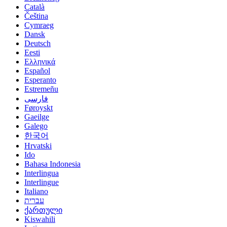
Català
Čeština
Cymraeg
Dansk
Deutsch
Eesti
Ελληνικά
Español
Esperanto
Estremeñu
فارسی
Føroyskt
Gaeilge
Galego
한국어
Hrvatski
Ido
Bahasa Indonesia
Interlingua
Interlingue
Italiano
עברית
ქართული
Kiswahili