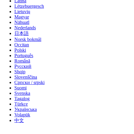
Latina
Lëtzebuergesch
Lietuvių
Magyar
Nāhuatl
Nederlands
日本語
Norsk bokmål
Occitan
Polski
Português
Română
Русский
Shqip
Slovenščina
Српски / srpski
Suomi
Svenska
Tagalog
Türkçe
Українська
Volapük
中文