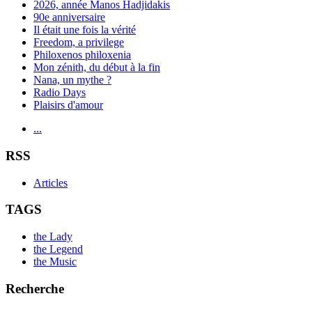
2026, année Manos Hadjidakis
90e anniversaire
Il était une fois la vérité
Freedom, a privilege
Philoxenos philoxenia
Mon zénith, du début à la fin
Nana, un mythe ?
Radio Days
Plaisirs d'amour
...
RSS
Articles
TAGS
the Lady
the Legend
the Music
Recherche