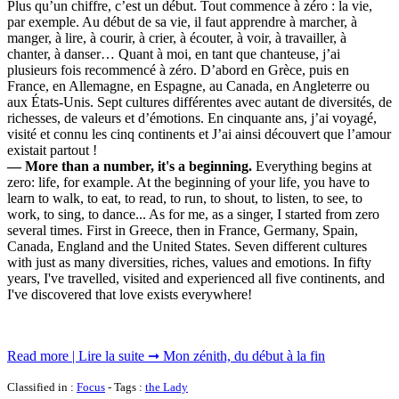
Plus qu’un chiffre, c’est un début. Tout commence à zéro : la vie,
par exemple. Au début de sa vie, il faut apprendre à marcher, à
manger, à lire, à courir, à crier, à écouter, à voir, à travailler, à
chanter, à danser… Quant à moi, en tant que chanteuse, j’ai
plusieurs fois recommencé à zéro. D’abord en Grèce, puis en
France, en Allemagne, en Espagne, au Canada, en Angleterre ou
aux États-Unis. Sept cultures différentes avec autant de diversités, de
richesses, de valeurs et d’émotions. En cinquante ans, j’ai voyagé,
visité et connu les cinq continents et J’ai ainsi découvert que l’amour
existait partout !
— More than a number, it's a beginning.
Everything begins at
zero: life, for example. At the beginning of your life, you have to
learn to walk, to eat, to read, to run, to shout, to listen, to see, to
work, to sing, to dance... As for me, as a singer, I started from zero
several times. First in Greece, then in France, Germany, Spain,
Canada, England and the United States. Seven different cultures
with just as many diversities, riches, values and emotions. In fifty
years, I've travelled, visited and experienced all five continents, and
I've discovered that love exists everywhere!
Read more | Lire la suite ➞ Mon zénith, du début à la fin
Classified in :
Focus
- Tags :
the Lady