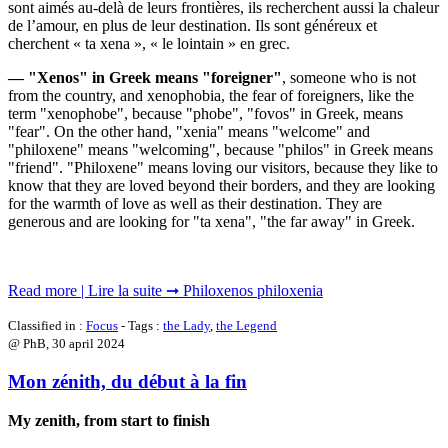
sont aimés au-delà de leurs frontières, ils recherchent aussi la chaleur
de l’amour, en plus de leur destination. Ils sont généreux et
cherchent « ta xena », « le lointain » en grec.
— "Xenos" in Greek means "foreigner"
, someone who is not
from the country, and xenophobia, the fear of foreigners, like the
term "xenophobe", because "phobe", "fovos" in Greek, means
"fear". On the other hand, "xenia" means "welcome" and
"philoxene" means "welcoming", because "philos" in Greek means
"friend". "Philoxene" means loving our visitors, because they like to
know that they are loved beyond their borders, and they are looking
for the warmth of love as well as their destination. They are
generous and are looking for "ta xena", "the far away" in Greek.
Read more | Lire la suite ➞ Philoxenos philoxenia
Classified in :
Focus
- Tags :
the Lady
,
the Legend
@ PhB,
30 april 2024
Mon zénith, du début à la fin
My zenith, from start to finish