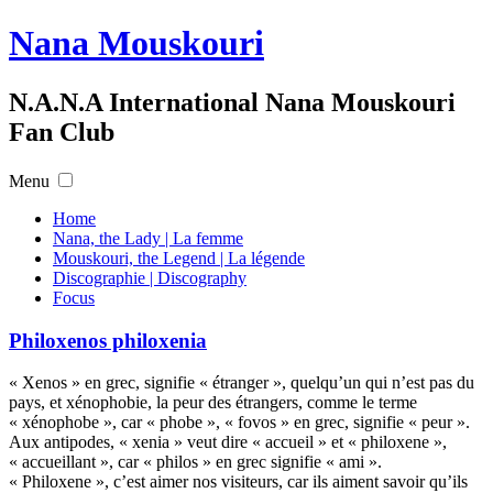
Nana Mouskouri
N.A.N.A International Nana Mouskouri
Fan Club
Menu
Home
Nana, the Lady | La femme
Mouskouri, the Legend | La légende
Discographie | Discography
Focus
Philoxenos philoxenia
« Xenos » en grec, signifie « étranger », quelqu’un qui n’est pas du
pays, et xénophobie, la peur des étrangers, comme le terme
« xénophobe », car « phobe », « fovos » en grec, signifie « peur ».
Aux antipodes, « xenia » veut dire « accueil » et « philoxene »,
« accueillant », car « philos » en grec signifie « ami ».
« Philoxene », c’est aimer nos visiteurs, car ils aiment savoir qu’ils