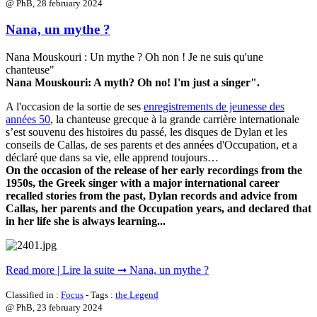
@ PhB,
28 february 2024
Nana, un mythe ?
Nana Mouskouri : Un mythe ? Oh non ! Je ne suis qu'une
chanteuse"
Nana Mouskouri: A myth? Oh no! I'm just a singer".
A l'occasion de la sortie de ses
enregistrements de jeunesse des
années 50
, la chanteuse grecque à la grande carrière internationale
s’est souvenu des histoires du passé, les disques de Dylan et les
conseils de Callas, de ses parents et des années d'Occupation, et a
déclaré que dans sa vie, elle apprend toujours…
On the occasion of the release of her early recordings from the
1950s, the Greek singer with a major international career
recalled stories from the past, Dylan records and advice from
Callas, her parents and the Occupation years, and declared that
in her life she is always learning...
Read more | Lire la suite ➞ Nana, un mythe ?
Classified in :
Focus
- Tags :
the Legend
@ PhB,
23 february 2024