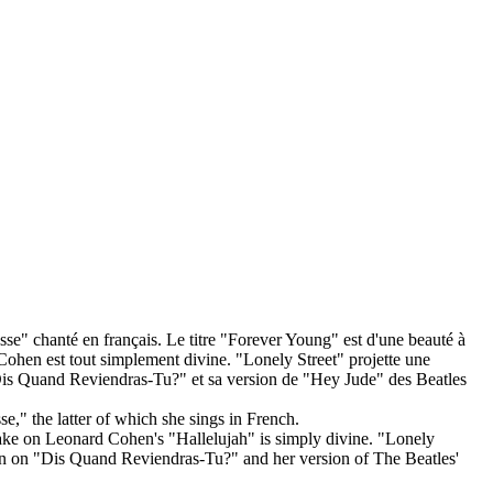
se" chanté en français. Le titre "Forever Young" est d'une beauté à
 Cohen est tout simplement divine. "Lonely Street" projette une
"Dis Quand Reviendras-Tu?" et sa version de "Hey Jude" des Beatles
," the latter of which she sings in French.
r take on Leonard Cohen's "Hallelujah" is simply divine. "Lonely
otion on "Dis Quand Reviendras-Tu?" and her version of The Beatles'