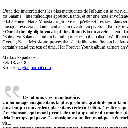
L'une des interprétations les plus marquantes de l'album est sa merv
Ya Salama", une mélodique époustouflante, et sur une note envoûtante
Globalement, Nana Mouskouri prouve ici qu'elle est très bien dans sa d
musique résistera certainement à l'épreuve du temps. Son album Forev
•
One of the highlight vocals of the album
is her marvelous renditio
"Salma Ya Salama," and on haunting note with the ballad "Wallflower
Overall, Nana Mouskouri proves that she is like wine fine on her late
certainly stand the test of time. Her Forever Young album garners an A
Markos Papadatos
Feb 18, 2018
Source :
digitaljournal.com
Cet album, c'est mon histoire.
Un hommage imaginé dans la plus profonde gratitude pour la musiqu
auraient pu trouver leur place dans cette collection. Ces titres que
Des chansons qui m'ont permis de tant apprendre du monde et de la
delà le temps qui passe. La musique est un lien magique et éternel
vie...