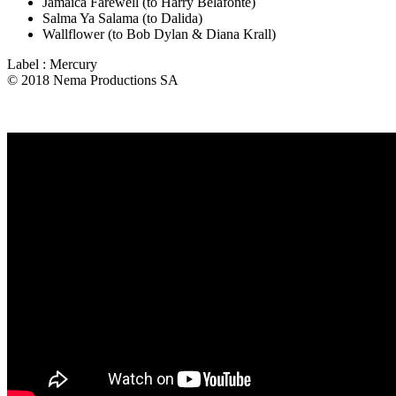
Jamaica Farewell (to Harry Belafonte)
Salma Ya Salama (to Dalida)
Wallflower (to Bob Dylan & Diana Krall)
Label : Mercury
© 2018 Nema Productions SA