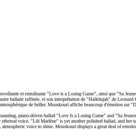
envoûtante et entraînante "Love is a Losing Game", ainsi que "Sa Jeunes
 autre ballade raffinée, et son interprétation de "Hallelujah" de Leonard
t atmosphérique de briller. Mouskouri affiche beaucoup d'émotion sur 
 haunting, piano-driven ballad "Love Is a Losing Game" and "Sa Jeunesse
er ethereal voice. "Lili Marlène" is yet another polished ballad, and he
lled, atmospheric voice to shine. Mouskouri displays a great deal of em