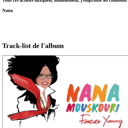
Tous ces artistes auxquels, humblement, j'emprunte les chansons
Nana
Track-list de l'album