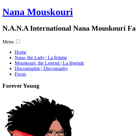
Nana Mouskouri
N.A.N.A International Nana Mouskouri F
Menu
Home
Nana, the Lady | La femme
Mouskouri, the Legend | La légende
Discographie | Discography
Focus
Forever Young