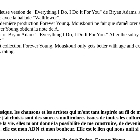
eilleuse version de "Everything I Do, I Do It For You" de Bryan Adams.
 avec la ballade "Wallflower".
ernière production Forever Young. Mouskouri ne fait que s'améliorer avec
er Young obtient la note de A.
n of Bryan Adams' "Everything I Do, I Do It For You." After the sultr
."
st collection Forever Young. Mouskouri only gets better with age and exp
 rating.
e, les chansons et les artistes qui m'ont tant inspirée au fil de 
 j'ai choisis sont des sources multicolores issues de toutes les cult
 vie, elles m'ont donné la possibilité de me construire, de devenir
, elle est mon ADN et mon bonheur. Elle est le lien qui nous unit si